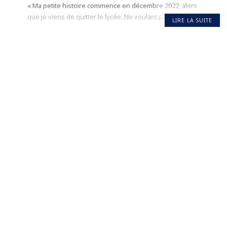
« Ma petite histoire commence en décembre 2022, alors
que je viens de quitter le lycée. Ne voulant pas rester sans
LIRE LA SUITE
rien faire, je m’inscris à la mission locale de Cahors pour
leur demander de l’aide. Ils me parlent alors d’un service
civique (un mot que je n’avais jamais entendu auparavant),
…