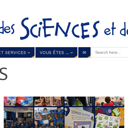
Search for:
ET SERVICES
VOUS ÊTES …
✉
S