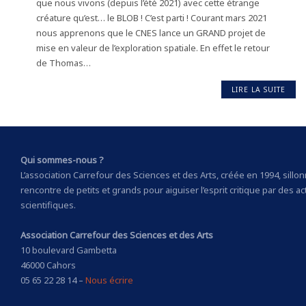
que nous vivons (depuis l’été 2021) avec cette étrange
créature qu’est… le BLOB ! C’est parti ! Courant mars 2021
nous apprenons que le CNES lance un GRAND projet de
mise en valeur de l’exploration spatiale. En effet le retour
de Thomas…
LIRE LA SUITE
Qui sommes-nous ?
L’association Carrefour des Sciences et des Arts, créée en 1994, sillonne
rencontre de petits et grands pour aiguiser l’esprit critique par des ac
scientifiques.
Association Carrefour des Sciences et des Arts
10 boulevard Gambetta
46000 Cahors
05 65 22 28 14 –
Nous écrire