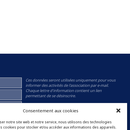
Ces données seront utilisées uniquement pour vous
informer des activités de l'association par e-mail.
Chaque lettre d'information contient un lien
permettant de se désinscrire.
J'ai lu et j'accepte la
politique de confidentialité
de
Consentement aux cookies
l'association.
ser notre site web et notre service, nous utilisons des technologies
les cookies pour stocker et/ou accéder aux informations des appareils.