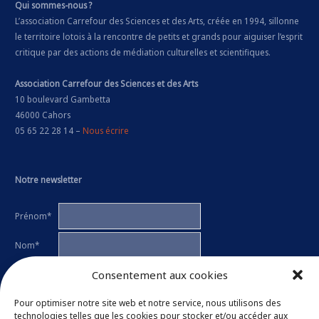
Qui sommes-nous ?
L’association Carrefour des Sciences et des Arts, créée en 1994, sillonne
le territoire lotois à la rencontre de petits et grands pour aiguiser l’esprit
critique par des actions de médiation culturelles et scientifiques.
Association Carrefour des Sciences et des Arts
10 boulevard Gambetta
46000 Cahors
05 65 22 28 14 –
Nous écrire
Notre newsletter
Prénom*
Nom*
Consentement aux cookies
E-mail*
Ces données seront utilisées uniquement pour vous informer des
Pour optimiser notre site web et notre service, nous utilisons des
activités de l'association par e-mail. Chaque lettre d'information contient
technologies telles que les cookies pour stocker et/ou accéder aux
un lien permettant de se désinscrire.