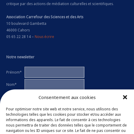
critique par des actions de médiation culturelles et scientifiques.
Association Carrefour des Sciences et des Arts
10 boulevard Gambetta
46000 Cahors
05 65 22 28 14 –
Nous écrire
Notre newsletter
Prénom*
Nom*
Consentement aux cookies
E-mail*
Ces données seront utilisées uniquement pour vous informer des
Pour optimiser notre site web et notre service, nous utilisons des
activités de l'association par e-mail. Chaque lettre d'information contient
technologies telles que les cookies pour stocker et/ou accéder aux
un lien permettant de se désinscrire.
informations des appareils. Le fait de consentir à ces technologies
nous permettra de traiter des données telles que le comportement de
J'ai lu et j'accepte la
politique de confidentialité
de l'association.
navigation ou les ID uniques sur ce site. Le fait de ne pas consentir ou