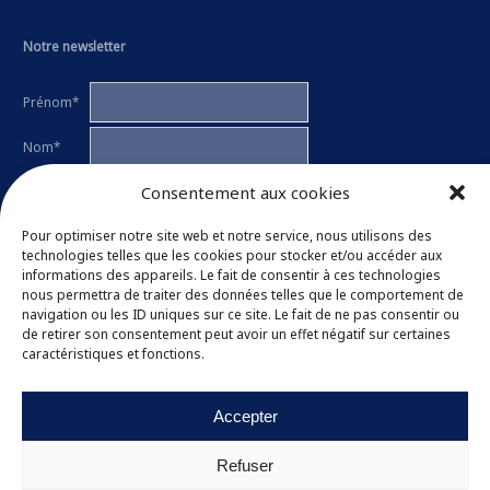
Notre newsletter
Prénom*
Nom*
Consentement aux cookies
E-mail*
Ces données seront utilisées uniquement pour vous informer des
Pour optimiser notre site web et notre service, nous utilisons des
activités de l'association par e-mail. Chaque lettre d'information contient
technologies telles que les cookies pour stocker et/ou accéder aux
un lien permettant de se désinscrire.
informations des appareils. Le fait de consentir à ces technologies
nous permettra de traiter des données telles que le comportement de
J'ai lu et j'accepte la
politique de confidentialité
de l'association.
navigation ou les ID uniques sur ce site. Le fait de ne pas consentir ou
de retirer son consentement peut avoir un effet négatif sur certaines
caractéristiques et fonctions.
Accepter
Refuser