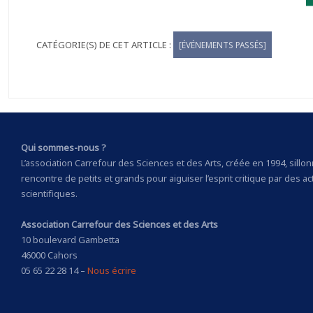
[ÉVÉNEMENTS PASSÉS]
Qui sommes-nous ?
L’association Carrefour des Sciences et des Arts, créée en 1994, sillonne
rencontre de petits et grands pour aiguiser l’esprit critique par des ac
scientifiques.
Association Carrefour des Sciences et des Arts
10 boulevard Gambetta
46000 Cahors
05 65 22 28 14 –
Nous écrire