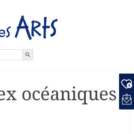
Search Button
tex océaniques