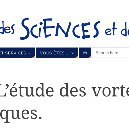
Search for:
ET SERVICES
VOUS ÊTES …
✉
L’étude des vor
ques.