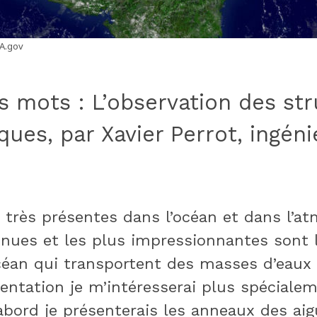
AA.gov
 mots : L’observation des str
ues, par Xavier Perrot, ingén
 très présentes dans l’océan et dans l’at
nnues et les plus impressionnantes sont 
’océan qui transportent des masses d’eau
sentation je m’intéresserai plus spécia
d’abord je présenterais les anneaux des ai