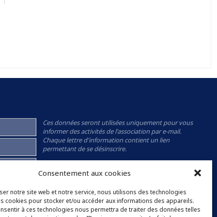
Ces données seront utilisées uniquement pour vous
informer des activités de l'association par e-mail.
Chaque lettre d'information contient un lien
permettant de se désinscrire.
J'ai lu et j'accepte la
politique de confidentialité
de
Consentement aux cookies
l'association.
ser notre site web et notre service, nous utilisons des technologies
les cookies pour stocker et/ou accéder aux informations des appareils.
consentir à ces technologies nous permettra de traiter des données telles