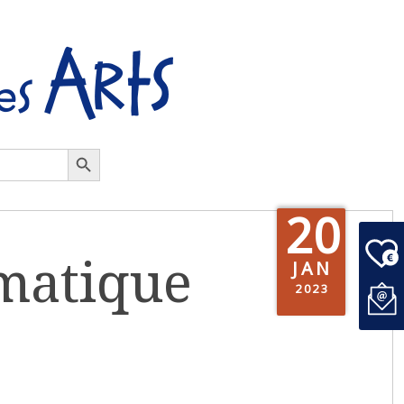
Search Button
20
matique
JAN
2023