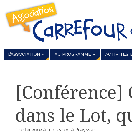
L’ASSOCIATION
AU PROGRAMME
ACTIVITÉS 
[Conférence]
dans le Lot, q
Conférence à trois voix, à Prayssac.