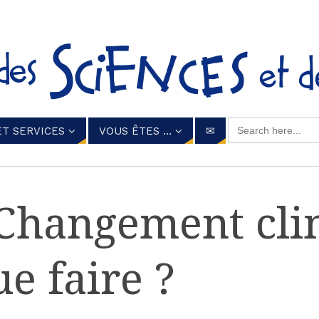
Search for:
ET SERVICES
VOUS ÊTES …
✉
 Changement cli
ue faire ?