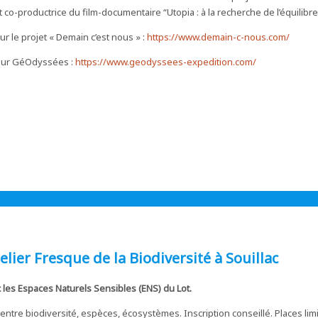
co-productrice du film-documentaire “Utopia : à la recherche de l’équilibre
r le projet « Demain c’est nous » :
https://www.demain-c-nous.com/
 sur GéOdyssées :
https://www.geodyssees-expedition.com/
lier Fresque de la Biodiversité à Souillac
c les Espaces Naturels Sensibles (ENS) du Lot.
 entre biodiversité, espèces, écosystèmes. Inscription conseillé. Places lim