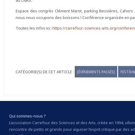
au CNRS.
Espace des congrès Clément Marot, parking Bessières, Cahors . 
nous nous occupons des boissons ! Conférence organisée en part
Toutes les infos ici :
https://carrefour-sciences-arts.org/confere
[ÉVÉNEMENTS PASSÉS]
FESTIVA
Qui sommes-nous ?
L’association Carrefour des Sciences et des Arts, créée en 1994, sillonne
rencontre de petits et grands pour aiguiser l’esprit critique par des ac