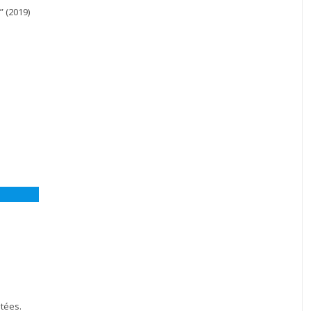
” (2019)
itées.