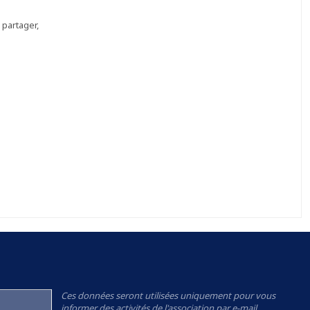
partager,
Ces données seront utilisées uniquement pour vous
informer des activités de l'association par e-mail.