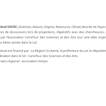
stival SNORC
(Sciences, Nature, Origine, Ressource, Climat)
aborde de façon 
es de discussions lors de projections, d’apéritifs avec des chercheur.es, d’
 par l’association Carrefour des Sciences et des Arts (sur une idée origin
la 3ème année dans le Lot.
stival est financé par : La Région Occitanie, la préfecture du Lot, le départe
ination dans le lot : Carrefour des Sciences et des Arts.
naire régional : association Kimiyo