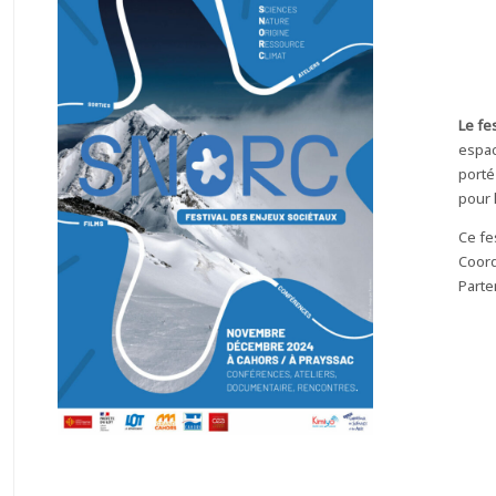
Le fe
espac
porté
pour 
Ce fe
Coord
Parte