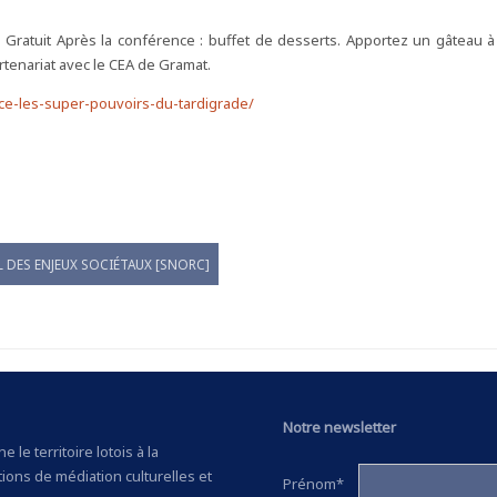
Gratuit Après la conférence : buffet de desserts. Apportez un gâteau à 
enariat avec le CEA de Gramat.
nce-les-super-pouvoirs-du-tardigrade/
L DES ENJEUX SOCIÉTAUX [SNORC]
Notre newsletter
 le territoire lotois à la
tions de médiation culturelles et
Prénom*