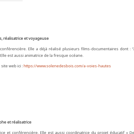
, réalisatrice et voyageuse
 conférencière. Elle a déjà réalisé plusieurs films-documentaires dont : “
 Elle est aussi animatrice de la fresque océane.
ite web ici :
https://www.solenedesbois.com/a-voies-hautes
he et réalisatrice
ice et conférencière. Elle est aussi coordinatrice du projet éducatif « D