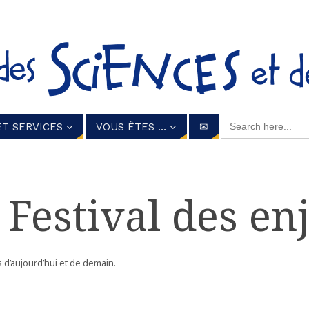
Search for:
ET SERVICES
VOUS ÊTES …
✉
Festival des en
 d’aujourd’hui et de demain.