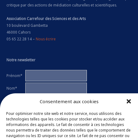
critique par des actions de médiation culturelles et scientifiques.
Association Carrefour des Sciences et des Arts
10 boulevard Gambetta
46000 Cahors
05 65 22 28 14 –
Nous écrire
Notre newsletter
Prénom*
Nom*
Consentement aux cookies
E-mail*
Ces données seront utilisées uniquement pour vous informer des
Pour optimiser notre site web et notre service, nous utilisons des
activités de l'association par e-mail. Chaque lettre d'information contient
technologies telles que les cookies pour stocker et/ou accéder aux
un lien permettant de se désinscrire.
informations des appareils. Le fait de consentir à ces technologies
nous permettra de traiter des données telles que le comportement de
J'ai lu et j'accepte la
politique de confidentialité
de l'association.
navigation ou les ID uniques sur ce site. Le fait de ne pas consentir ou